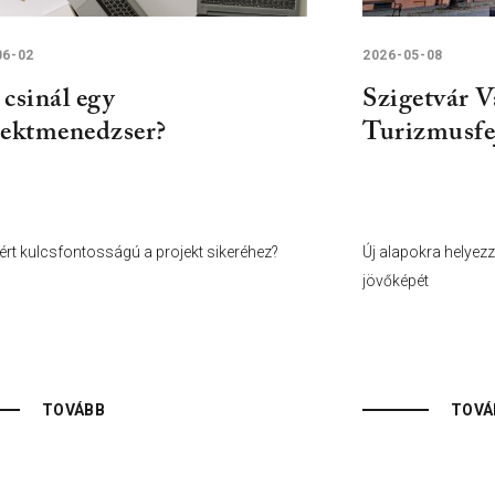
06-02
2026-05-08
csinál egy
Szigetvár V
jektmenedzser?
Turizmusfej
iért kulcsfontosságú a projekt sikeréhez?
Új alapokra helyezz
jövőképét
TOVÁBB
TOVÁ