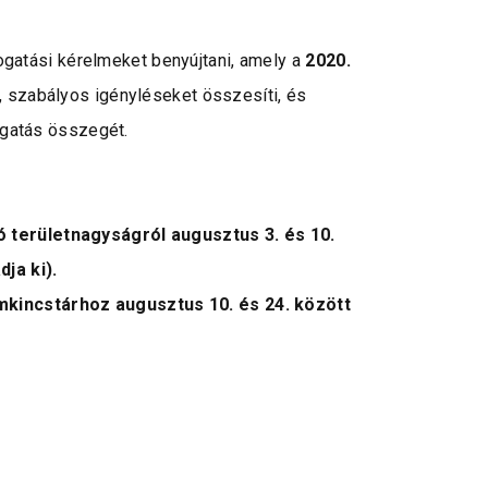
ogatási kérelmeket benyújtani, amely a
2020.
, szabályos igényléseket összesíti, és
ogatás összegét.
 területnagyságról augusztus 3. és 10.
ja ki).
mkincstárhoz augusztus 10.
és 24. között