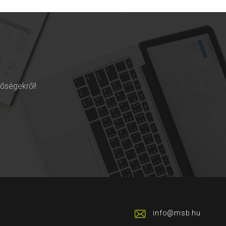
tőségekről!
info@msb.hu