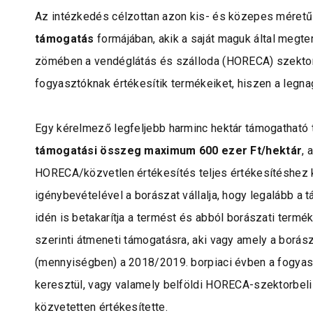
Az intézkedés célzottan azon kis- és közepes méretű
2025-09-09
támogatás
formájában, akik a saját maguk által megter
Az MSB Zrt.
zömében a vendéglátás és szálloda (HORECA) szektorba
Projektmenedzser
fogyasztóknak értékesítik termékeiket, hiszen a legna
munkatársat keres
Egy kérelmező legfeljebb harminc hektár támogatható t
támogatási összeg maximum 600 ezer Ft/hektár
, 
Jelentkezési határidő 2025. szeptember 30.
HORECA/közvetlen értékesítés teljes értékesítéshez 
igénybevételével a borászat vállalja, hogy legalább a t
idén is betakarítja a termést és abból borászati termék
szerinti átmeneti támogatásra, aki vagy amely a borás
TOVÁBB
(mennyiségben) a 2018/2019. borpiaci évben a fogyas
keresztül, vagy valamely belföldi HORECA-szektorbeli
közvetetten értékesítette.