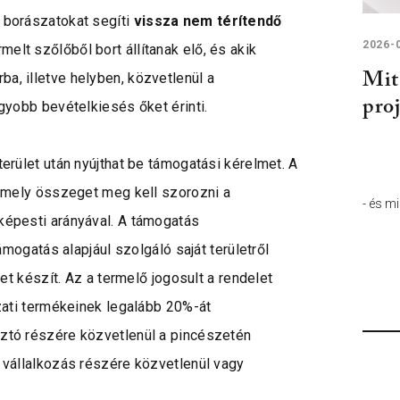
üzemek fejlesztésének
 borászatokat segíti
vissza nem térítendő
támogatása” című pályázat
2026-
melt szőlőből bort állítanak elő, és akik
Mit 
, illetve helyben, közvetlenül a
pro
gyobb bevételkiesés őket érinti.
erület után nyújthat be támogatási kérelmet. A
amely összeget meg kell szorozni a
- és m
TOVÁBB
képesti arányával. A támogatás
ámogatás alapjául szolgáló saját területről
et készít. Az a termelő jogosult a rendelet
zati termékeinek legalább 20%-át
ztó részére közvetlenül a pincészetén
 vállalkozás részére közvetlenül vagy