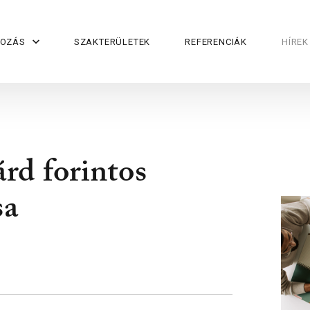
KOZÁS
SZAKTERÜLETEK
REFERENCIÁK
HÍREK
árd forintos
sa
2025-08-29
Társadalmi egyeztetésen az
„Élelmiszeripari és feldolgozó