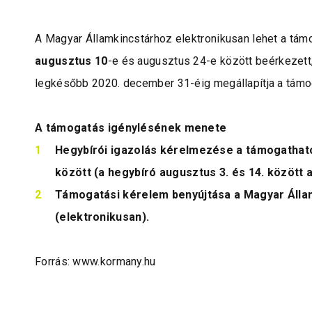
A Magyar Államkincstárhoz elektronikusan lehet a tám
augusztus 10
-e és augusztus 24-e között beérkezett
legkésőbb 2020. december 31-éig megállapítja a tám
A támogatás igénylésének menete
Hegybírói igazolás kérelmezése a támogatható
között
(a hegybíró augusztus 3. és 14. között ad
Támogatási kérelem benyújtása a Magyar Álla
(
elektronikusan
).
Forrás: www.kormany.hu